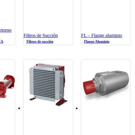
etorno
Filtros de Succión
FL – Flange aluminio
CA
Filtros de succión
Flange Aluminio