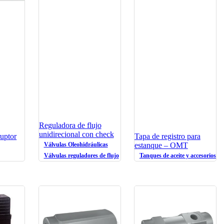
Reguladora de flujo
unidirecional con check
ruptor
Tapa de registro para
Válvulas Oleohidráulicas
estanque – OMT
Válvulas reguladores de flujo
Tanques de aceite y accesorios ol