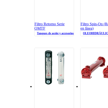
Filtro Retorno Serie
Filtro Spin-On (R
OMTF
en línea)
Tanques de aceite y accesorios oleohidráulicos
OLEOHIDRÁULI