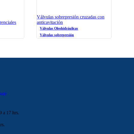
Válvulas sobrepresión cruzadas con
renciales
anticavitación
Válvulas Oleohidráulicas
Válvulas sobrepresión
saje
9 a 17 hrs.
rs.