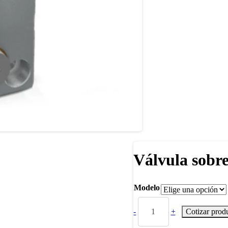
Válvula sobre
Modelo
-
+
Cotizar prod