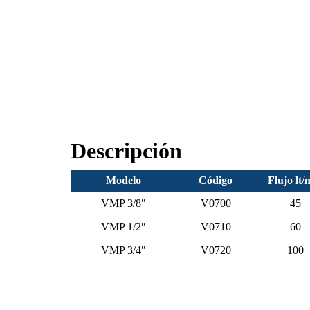
Descripción
Modelo
Código
Flujo lt/
VMP 3/8″
V0700
45
VMP 1/2″
V0710
60
VMP 3/4″
V0720
100