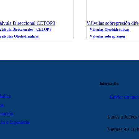
álvula Direccional CETOP3
Válvulas sobrepresión dife
Válvula Direccionales - CETOP 3
Válvulas Oleohidráulicas
Válvulas Oleohidráulicas
Válvulas sobrepresión
Información
áulica
Enviar un men
ca
ntación
Lunes a Jueves 
ón e Ingeniería
Viernes 9 a 16 h