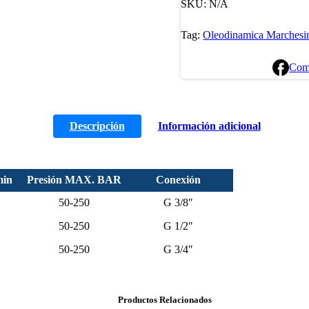
SKU:
N/A
Tag:
Oleodinamica Marchesi
Com
Descripción
Información adicional
min
Presión MAX. BAR
Conexión
50-250
G 3/8″
50-250
G 1/2″
50-250
G 3/4″
Productos Relacionados