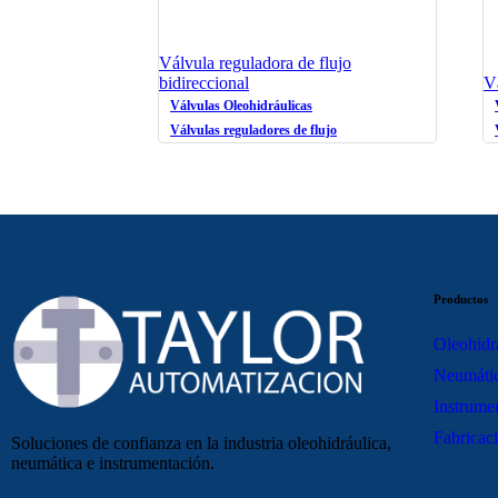
Válvula reguladora de flujo
bidireccional
V
Válvulas Oleohidráulicas
Válvulas reguladores de flujo
Productos
Oleohidr
Neumáti
Instrume
Fabricaci
Soluciones de confianza en la industria oleohidráulica,
neumática e instrumentación.