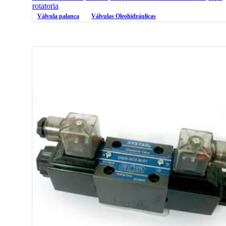
rotatoria
Válvula palanca
Válvulas Oleohidráulicas