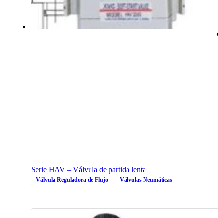
Serie HAV – Válvula de partida lenta
Válvula Reguladora de Flujo
Válvulas Neumáticas