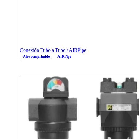
Conexión Tubo a Tubo / AIRPipe
Aire comprimido
AIRPipe