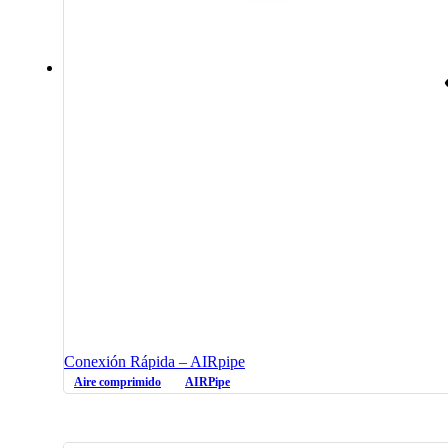
Conexión Rápida – AIRpipe
Aire comprimido
AIRPipe