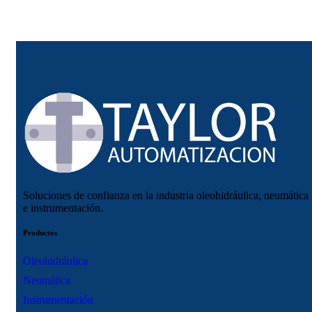
Soluciones de confianza en la industria oleohidráulica, neumática
e instrumentación.
Productos
Oleohidráulica
Neumática
Instrumentación