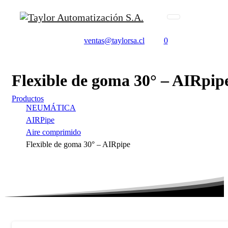
ventas@taylorsa.cl
0
Flexible
de
goma
30°
–
AIRpip
Productos
NEUMÁTICA
AIRPipe
Aire comprimido
Flexible de goma 30° – AIRpipe