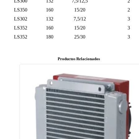
LS300
132
7,5/12,5
2
LS350
160
15/20
2
LS302
132
7,5/12
3
LS352
160
15/20
3
LS352
180
25/30
3
Productos Relacionados