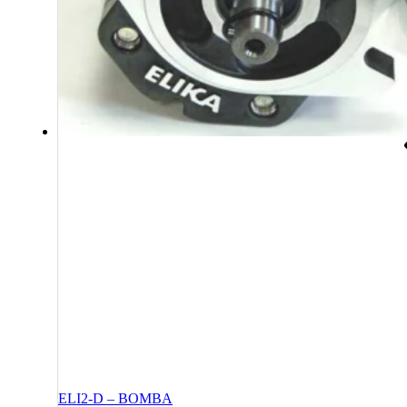
ELI2-D – BOMBA