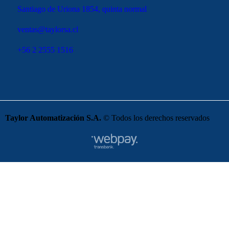
Santiago de Uriona 1854, quinta normal
ventas@taylorsa.cl
+56 2 2555 1516
Taylor Automatización S.A.
© Todos los derechos reservados