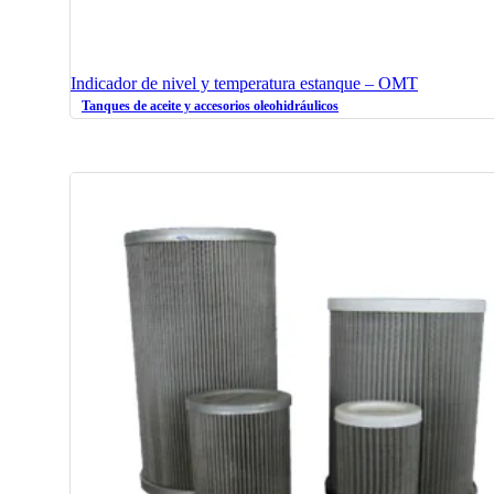
Indicador de nivel y temperatura estanque – OMT
Tanques de aceite y accesorios oleohidráulicos