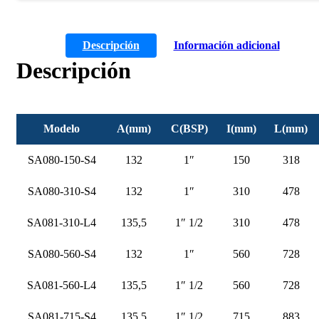
Descripción
Información adicional
Descripción
Modelo
A(mm)
C(BSP)
I(mm)
L(mm)
SA080-150-S4
132
1″
150
318
SA080-310-S4
132
1″
310
478
SA081-310-L4
135,5
1″ 1/2
310
478
SA080-560-S4
132
1″
560
728
SA081-560-L4
135,5
1″ 1/2
560
728
SA081-715-S4
135,5
1″ 1/2
715
883