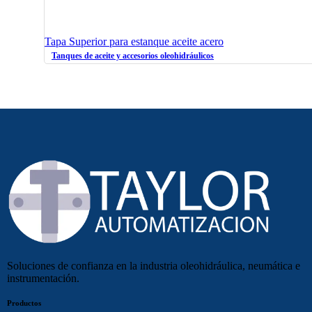
Tapa Superior para estanque aceite acero
Tanques de aceite y accesorios oleohidráulicos
Soluciones de confianza en la industria oleohidráulica, neumática e
instrumentación.
Productos