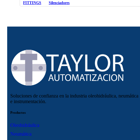
FITTINGS
Silenciadores
Soluciones de confianza en la industria oleohidráulica, neumática
e instrumentación.
Productos
Oleohidráulica
Neumática