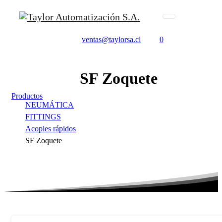
ventas@taylorsa.cl
0
SF
Zoquete
Productos
NEUMÁTICA
FITTINGS
Acoples rápidos
SF Zoquete