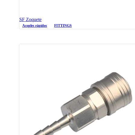
SF Zoquete
Acoples rápidos
FITTINGS