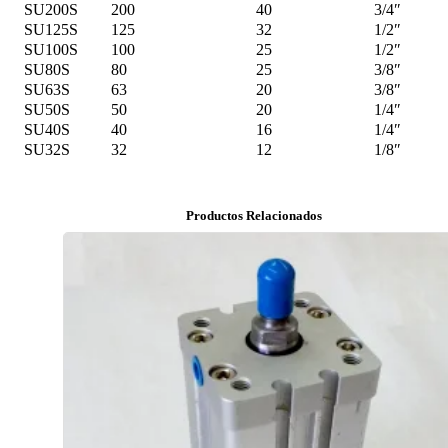
SU200S
200
40
3/4″
SU125S
125
32
1/2″
SU100S
100
25
1/2″
SU80S
80
25
3/8″
SU63S
63
20
3/8″
SU50S
50
20
1/4″
SU40S
40
16
1/4″
SU32S
32
12
1/8″
Productos Relacionados