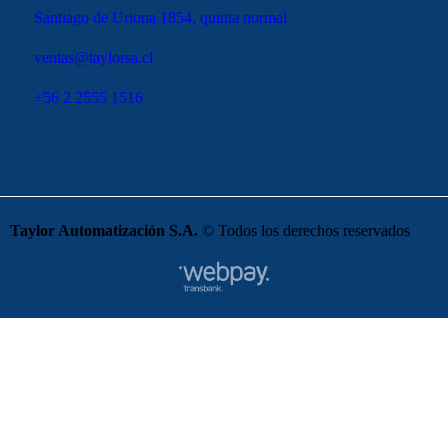
Santiago de Uriona 1854, quinta normal
ventas@taylorsa.cl
+56 2 2555 1516
Taylor Automatización S.A.
© Todos los derechos reservados