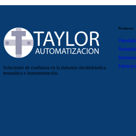
Productos
Oleohidr
Neumáti
Instrume
Fabricaci
Soluciones de confianza en la industria oleohidráulica,
neumática e instrumentación.