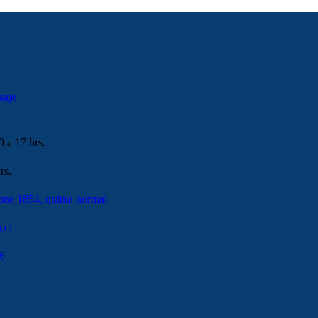
saje
9 a 17 hrs.
rs.
ona 1854, quinta normal
.cl
6