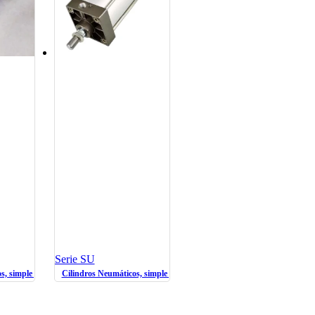
Serie SU
, simple y doble efecto
Cilindros Neumáticos, simple y doble efecto