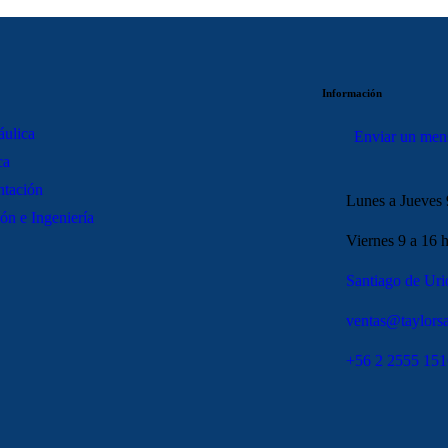
Información
áulica
Enviar un men
ca
ntación
Lunes a Jueves 
ón e Ingeniería
Viernes 9 a 16 h
Santiago de Uri
ventas@taylorsa
+56 2 2555 151