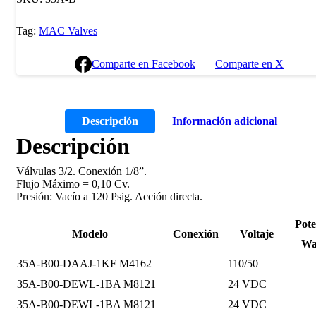
Tag:
MAC Valves
Comparte en Facebook
Comparte en X
Descripción
Información adicional
Descripción
Válvulas 3/2. Conexión 1/8”.
Flujo Máximo = 0,10 Cv.
Presión: Vacío a 120 Psig. Acción directa.
Pote
Modelo
Conexión
Voltaje
Wa
35A-B00-DAAJ-1KF M4162
110/50
35A-B00-DEWL-1BA M8121
24 VDC
35A-B00-DEWL-1BA M8121
24 VDC