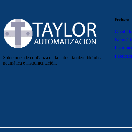
Productos
Oleohidr
Neumáti
Instrume
Fabricaci
Soluciones de confianza en la industria oleohidráulica,
neumática e instrumentación.