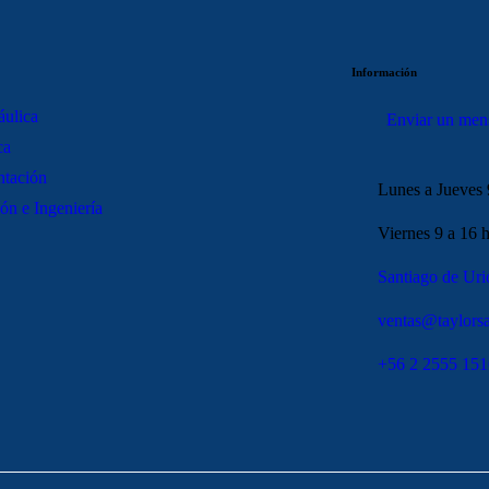
Información
áulica
Enviar un men
ca
ntación
Lunes a Jueves 
ón e Ingeniería
Viernes 9 a 16 h
Santiago de Uri
ventas@taylorsa
+56 2 2555 151