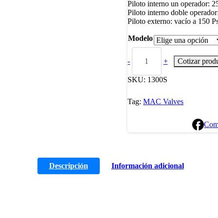
Piloto interno un operador: 2
Piloto interno doble operador
Piloto externo: vacío a 150 P
Modelo
-
+
Cotizar prod
SKU:
1300S
Tag:
MAC Valves
Com
Descripción
Información adicional