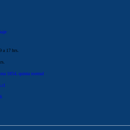
saje
9 a 17 hrs.
rs.
ona 1854, quinta normal
.cl
6