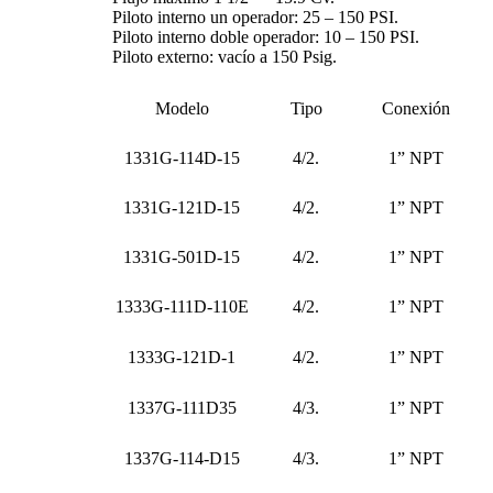
Piloto interno un operador: 25 – 150 PSI.
Piloto interno doble operador: 10 – 150 PSI.
Piloto externo: vacío a 150 Psig.
Modelo
Tipo
Conexión
1331G-114D-15
4/2.
1” NPT
1331G-121D-15
4/2.
1” NPT
1331G-501D-15
4/2.
1” NPT
1333G-111D-110E
4/2.
1” NPT
1333G-121D-1
4/2.
1” NPT
1337G-111D35
4/3.
1” NPT
1337G-114-D15
4/3.
1” NPT