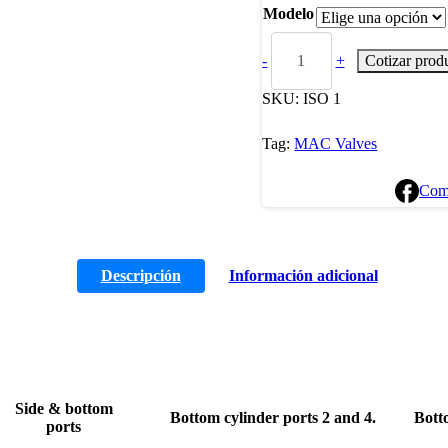
Modelo
-
+
Cotizar prod
SKU:
ISO 1
Tag:
MAC Valves
Com
Descripción
Información adicional
Side & bottom
Bottom cylinder ports 2 and 4.
Botto
ports