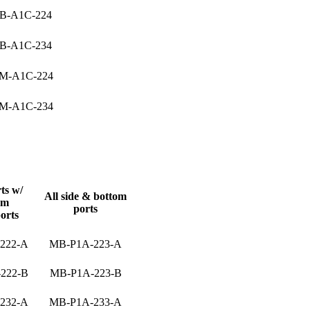
B-A1C-224
B-A1C-234
M-A1C-224
M-A1C-234
ts w/
All side & bottom
om
ports
orts
222-A
MB-P1A-223-A
222-B
MB-P1A-223-B
232-A
MB-P1A-233-A