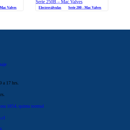
Serie 250B – Mac Valves
- Mac Valves
Electroválvulas
Serie 200 - Mac Valves
saje
9 a 17 hrs.
rs.
ona 1854, quinta normal
.cl
6