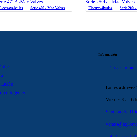
erie 471A /Mac Valves
Serie 250B – Mac Valves
Electroválvulas
Serie 400 - Mac Valves
Electroválvulas
Serie 200 
Información
áulica
Enviar un men
ca
ntación
Lunes a Jueves 
ón e Ingeniería
Viernes 9 a 16 h
Santiago de Uri
ventas@taylorsa
+56 2 2555 151