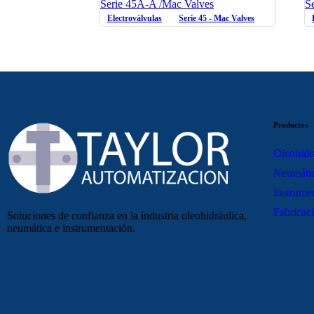
Serie 45A-A /Mac Valves
S
Electroválvulas
Serie 45 - Mac Valves
Productos
Oleohidr
Neumáti
Instrume
Fabricaci
Soluciones de confianza en la industria oleohidráulica,
neumática e instrumentación.