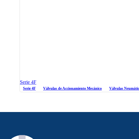
Serie 4F
Serie 4F
Válvulas de Accionamiento Mecánico
Válvulas Neumáti