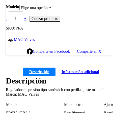
Modelo
-
+
Cotizar producto
SKU:
N/A
Tag:
MAC Valves
Comparte en Facebook
Comparte en X
Descripción
Información adicional
Descripción
Regulador de presión tipo sandwich con perilla ajuste manual.
Marca: MAC Valves
Modelo
Manometro
Ajust
PR93A-GBAA
Port Plugged
Regul