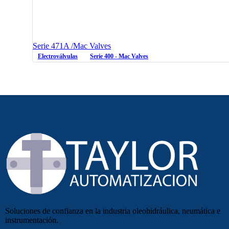
Serie 471A /Mac Valves
Electroválvulas
Serie 400 - Mac Valves
Soluciones de confianza en la industria oleohidráulica, neumática e
instrumentación.