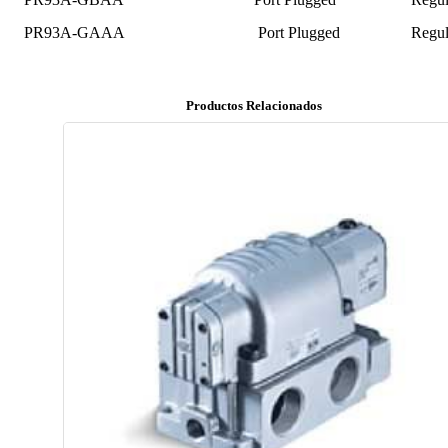
PR93A-GAAA
Port Plugged
Regul
Productos Relacionados