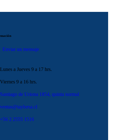
rmación
Enviar un mensaje
Lunes a Jueves 9 a 17 hrs.
Viernes 9 a 16 hrs.
Santiago de Uriona 1854, quinta normal
ventas@taylorsa.cl
+56 2 2555 1516