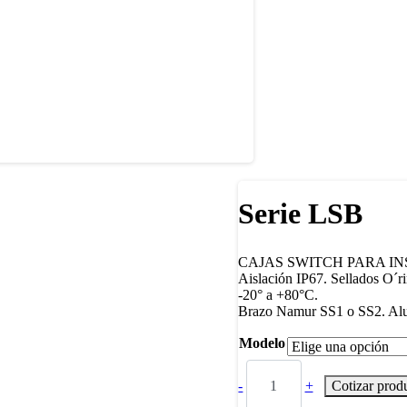
Serie LSB
CAJAS SWITCH PARA I
Aislación IP67. Sellados O´r
-20° a +80°C.
Brazo Namur SS1 o SS2. Al
Modelo
-
+
Cotizar prod