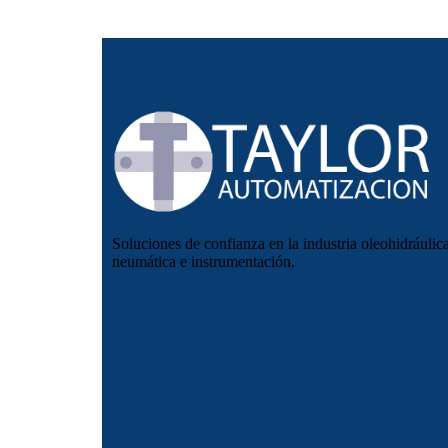
Soluciones de confianza en la industria oleohidráulica
neumática e instrumentación.