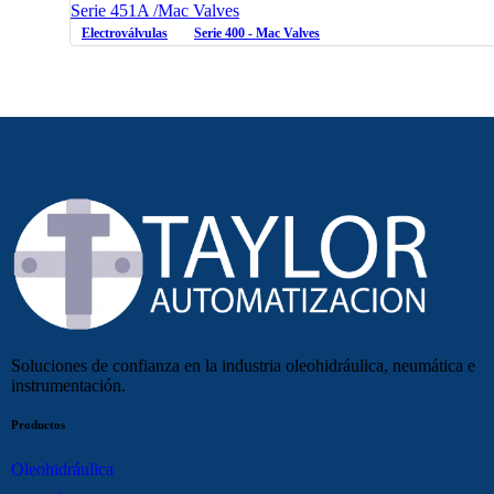
Serie 451A /Mac Valves
Electroválvulas
Serie 400 - Mac Valves
Soluciones de confianza en la industria oleohidráulica, neumática e
instrumentación.
Productos
Oleohidráulica