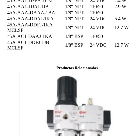
45A-AA1-DFFA-1CM
1/8″ NPT
24 VDC
2.4 W
45A-AA1-DJAJ-1JB
1/8″ NPT
110/50
2.9 W
45A-AAA-DAAA-1BA
1/8″ NPT
110/50
45A-AAA-DDAJ-1KA
1/8″ NPT
24 VDC
5.4 W
45A-AAA-DDFJ-1KA
1/8″ NPT
24 VDC
12.7 W
MCLSF
45A-AC1-DAAJ-1KA
1/8″ BSP
110/50
45A-AC1-DDFJ-1JB
1/8″ BSP
24 VDC
12.7 W
MCLSF
Productos Relacionados