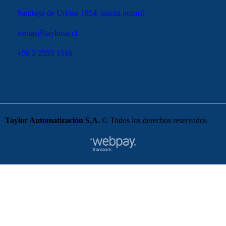
Santiago de Uriona 1854, quinta normal
ventas@taylorsa.cl
+56 2 2555 1516
Taylor Automatización S.A.
© Todos los derechos reservados