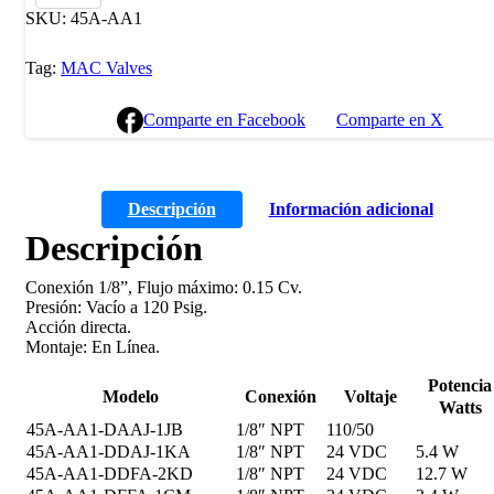
SKU:
45A-AA1
Tag:
MAC Valves
Comparte en Facebook
Comparte en X
Descripción
Información adicional
Descripción
Conexión 1/8”, Flujo máximo: 0.15 Cv.
Presión: Vacío a 120 Psig.
Acción directa.
Montaje: En Línea.
Potencia
Modelo
Conexión
Voltaje
Watts
45A-AA1-DAAJ-1JB
1/8″ NPT
110/50
45A-AA1-DDAJ-1KA
1/8″ NPT
24 VDC
5.4 W
45A-AA1-DDFA-2KD
1/8″ NPT
24 VDC
12.7 W