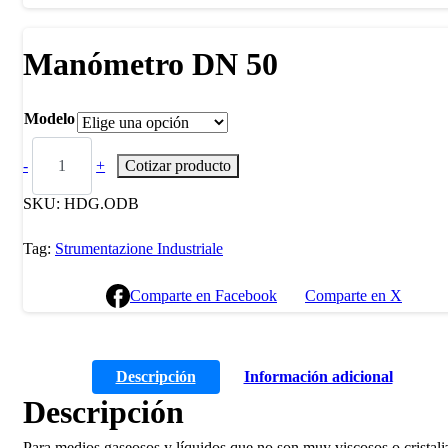
Manómetro DN 50
Modelo
-
+
Cotizar producto
SKU:
HDG.ODB
Tag:
Strumentazione Industriale
Comparte en Facebook
Comparte en X
Descripción
Información adicional
Descripción
Para medios gaseosos y líquidos que no son muy viscosos o cristali