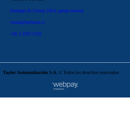
Santiago de Uriona 1854, quinta normal
ventas@taylorsa.cl
+56 2 2555 1516
Taylor Automatización S.A.
© Todos los derechos reservados