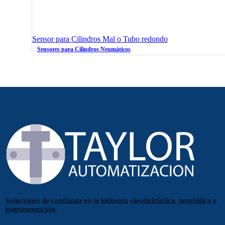
Sensor para Cilindros Mal o Tubo redondo
Sensores para Cilindros Neumáticos
Soluciones de confianza en la industria oleohidráulica, neumática e
instrumentación.